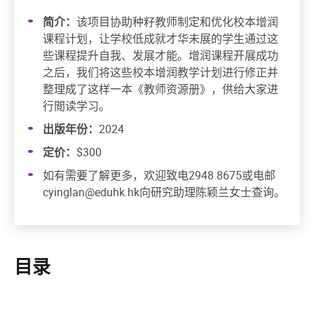
简介：
该项⽬协助种籽教师制定和优化校本增润
课程计划，让学校低成就才华未展的学⽣通过这
些课程提升⾃我、发展才能。增润课程开展成功
之后，我们将这些校本增润教学计划进⾏修正并
整理成了这样⼀本《教师资源册》，供给⼤家进
⾏閲读学习。
出版年份：
2024
定价：
$300
如有需要了解更多，欢迎致电2948 8675或电邮
cyinglan@eduhk.hk向研究助理陈颖兰⼥⼠查询。
目录