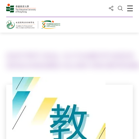
分享到
打
打开搜
主页
出版物
促进平等学习机会–为才华未展的学⽣制定有
效的校本增润课程计划 (2022-2024) 教师资源