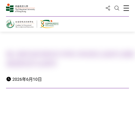
分享到
打
打開搜
主頁
教大賽馬會特教青年學苑 舉辦第五屆師生攝
展暨歷屆作品薈萃
2026年6月10日