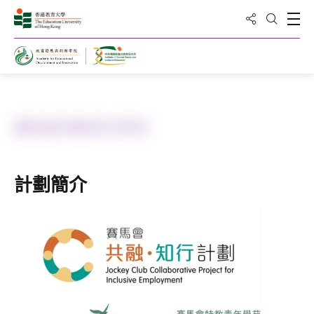
分享到
打
打開搜
主頁
專題計劃
賽馬會特教青年學苑
計劃簡介