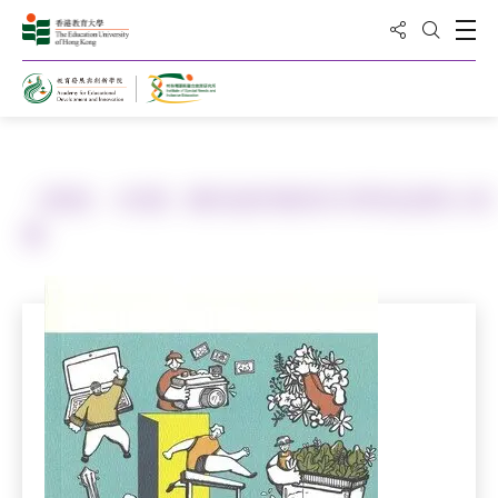
分享到
打
打開搜
主頁
《里程・你情》賽馬會特教青年學苑成果分享
集