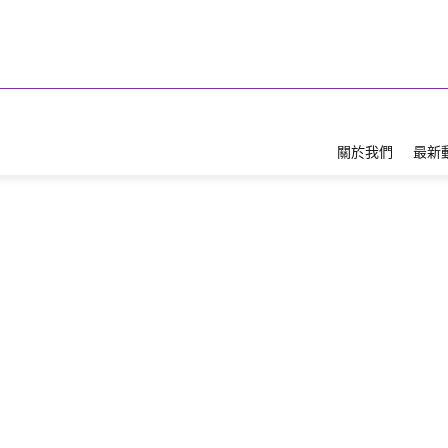
關於我們
最新
四屆畢業典
查看相簿