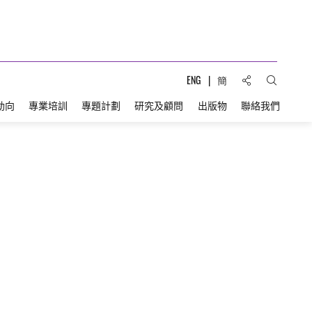
分享到:
ENG
簡
打開搜索
動向
專業培訓
專題計劃
研究及顧問
出版物
聯絡我們