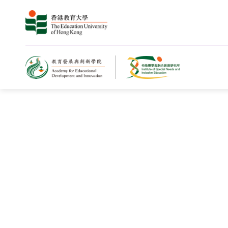
教大賽馬會特教青年學苑第
禮圓滿舉行