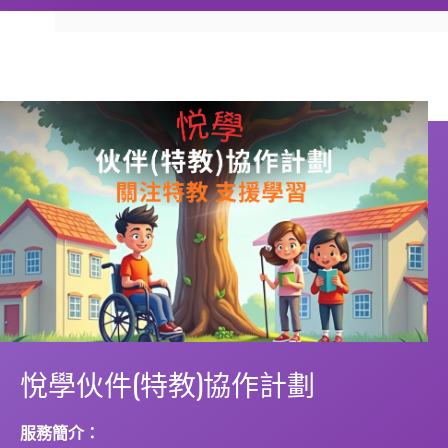
悅學伙件(特教)協作計劃
服務簡介：