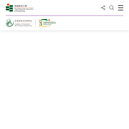
分享到
打
打開搜
查找您的課程
按課程類別篩選
按模式篩選
按關鍵字篩選
搜尋
重置