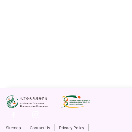
5K-9G 有效運用提示教授自閉譜系兒童學習新技巧 (6
5K-10G 自閉譜系兒童攻擊性行為有效處理策略 (10
5K-2P: 如何促進自閉兒的服從性 (普通話授課) (5段視
講員 ：王立緯博士 BCBA-D (博士級應用行為分析師、ICAN-B 
QABA-1 國際認證ABA資歷考試課程 <AHK雲課堂> (共4
自2023年6月份開始提供<AHK雲課堂>QABA-1 國際
雲網課堂後，及符合QABA的ABAT資歷考試要求，可報
有關課程及作業考核內容，參見右列網頁
www.autism.hk
如何成為國際認證應用行為分析(ABA)治療師Q&A:
www.au
Sitemap
Contact Us
Privacy Policy