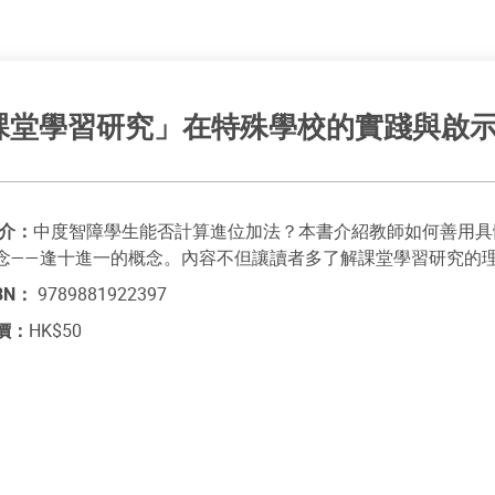
課堂學習研究」在特殊學校的實踐與啟示
介：
中度智障學生能否計算進位加法？本書介紹教師如何善用具
念——逢十進一的概念。內容不但讓讀者多了解課堂學習研究的
SBN：
9789881922397
價：
HK$50