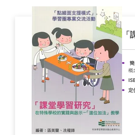
「
簡
概
I
定