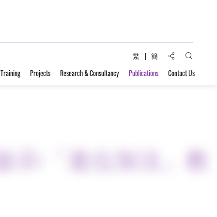
Share to:
繁
簡
Open Sear
 Training
Projects
Research & Consultancy
Publications
Contact Us
啟示:「進位加法」教